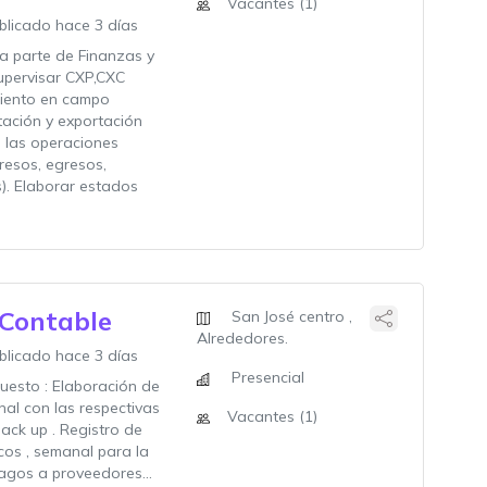
Vacantes (1)
blicado hace 3 días
la parte de Finanzas y
upervisar CXP,CXC
iento en campo
tación y exportación
s las operaciones
gresos, egresos,
). Elaborar estados
 Contable
San José centro ,
Alrededores.
blicado hace 3 días
Presencial
uesto : Elaboración de
enal con las respectivas
Vacantes (1)
ack up . Registro de
os , semanal para la
agos a proveedores...